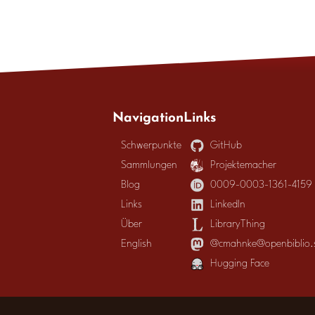
Navigation
Links
Schwerpunkte
GitHub
Sammlungen
Projektemacher
Blog
0009-0003-1361-4159
Links
LinkedIn
Über
LibraryThing
English
@cmahnke@openbiblio.s
Hugging Face