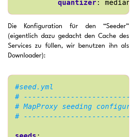
quantizer
:
medianc
Die Konfiguration für den “Seeder”
(eigentlich dazu gedacht den Cache des
Services zu füllen, wir benutzen ihn als
Downloader):
#seed.yml
# --------------------------
# MapProxy seeding configura
# --------------------------
seeds
: