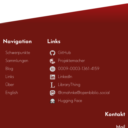
Navigation
Links
Schwerpunkte
GitHub
Sammlungen
Projektemacher
Blog
0009-0003-1361-4159
Links
LinkedIn
Über
LibraryThing
English
@cmahnke@openbiblio.social
Hugging Face
Kontakt
Mail