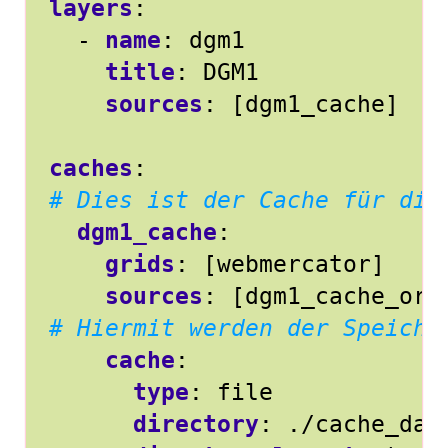
layers
:
- 
name
:
dgm1
title
:
DGM1
sources
:
[
dgm1_cache]
caches
:
# Dies ist der Cache für die
dgm1_cache
:
grids
:
[
webmercator]
sources
:
[
dgm1_cache_ori
# Hiermit werden der Speiche
cache
:
type
:
file
directory
:
./cache_dat