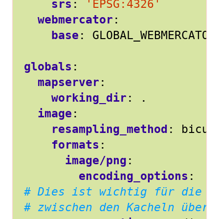
srs
:
'EPSG:4326'
webmercator
:
base
:
GLOBAL_WEBMERCATOR
globals
:
mapserver
:
working_dir
:
.
image
:
resampling_method
:
bicub
formats
:
image/png
:
encoding_options
:
# Dies ist wichtig für die t
# zwischen den Kacheln übere