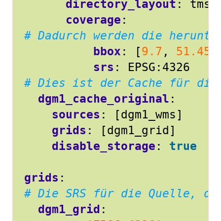
directory_layout
:
tms
coverage
:
# Dadurch werden die herunte
bbox
:
[
9.7
,
51.45
,
srs
:
EPSG:4326
# Dies ist der Cache für die
dgm1_cache_original
:
sources
:
[
dgm1_wms]
grids
:
[
dgm1_grid]
disable_storage
:
true
grids
:
# Die SRS für die Quelle, di
dgm1_grid
: