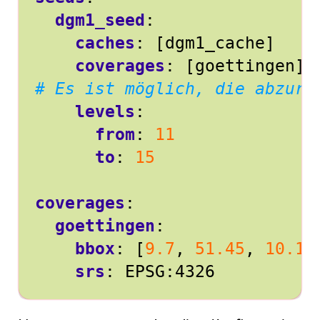
dgm1_seed
:
caches
:
[
dgm1_cache]
coverages
:
[
goettingen]
# Es ist möglich, die abzuru
levels
:
from
:
11
to
:
15
coverages
:
goettingen
:
bbox
:
[
9.7
,
51.45
,
10.1
,
srs
:
EPSG:4326