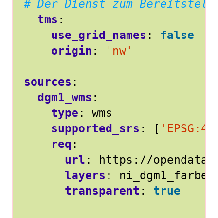
# Der Dienst zum Bereitstell
tms
:
use_grid_names
:
false
origin
:
'nw'
sources
:
dgm1_wms
:
type
:
wms
supported_srs
:
[
'EPSG:43
req
:
url
:
https://opendata.
layers
:
ni_dgm1_farbe
transparent
:
true