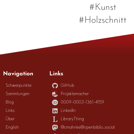
#Kunst
#Holzschnitt
Navigation
Links
Schwerpunkte
GitHub
Sammlungen
Projektemacher
Blog
0009-0003-1361-4159
Links
LinkedIn
Über
LibraryThing
English
@cmahnke@openbiblio.social