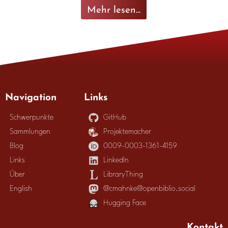
Mehr lesen...
Navigation
Links
Schwerpunkte
GitHub
Sammlungen
Projektemacher
Blog
0009-0003-1361-4159
Links
LinkedIn
Über
LibraryThing
English
@cmahnke@openbiblio.social
Hugging Face
Kontakt