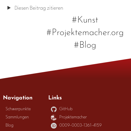
Diesen Beitrag zitieren
#Kunst
#Projektemacher.org
#Blog
Navigation
Links
Schwerpunkte
GitHub
Sammlungen
Projektemacher
Blog
0009-0003-1361-4159