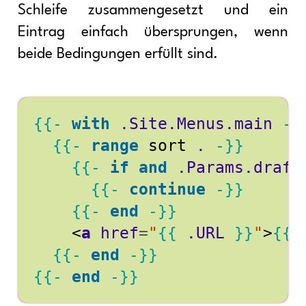
Schleife zusammengesetzt und ein
Eintrag einfach übersprungen, wenn
beide Bedingungen erfüllt sind.
{{-
with
.Site.Menus.main
-}
{{-
range
sort
.
-}}
{{-
if
and
.Params.draft
{{-
continue
-}}
{{-
end
-}}
<
a
href
=
"
{{
.URL
}}
"
>
{{
{{-
end
-}}
{{-
end
-}}