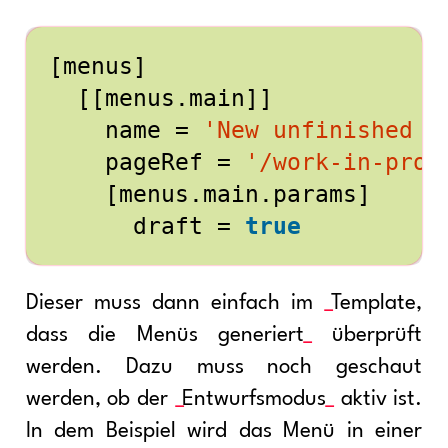
[
menus
]
[[
menus
.
main
]]
name
=
'New unfinished s
pageRef
=
'/work-in-prog
[
menus
.
main
.
params
]
draft
=
true
Dieser muss dann einfach im
Template,
dass die Menüs generiert
überprüft
werden. Dazu muss noch geschaut
werden, ob der
Entwurfsmodus
aktiv ist.
In dem Beispiel wird das Menü in einer