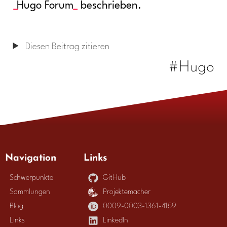
Hugo Forum
beschrieben.
Diesen Beitrag zitieren
#Hugo
Navigation
Links
Schwerpunkte
GitHub
Sammlungen
Projektemacher
Blog
0009-0003-1361-4159
Links
LinkedIn