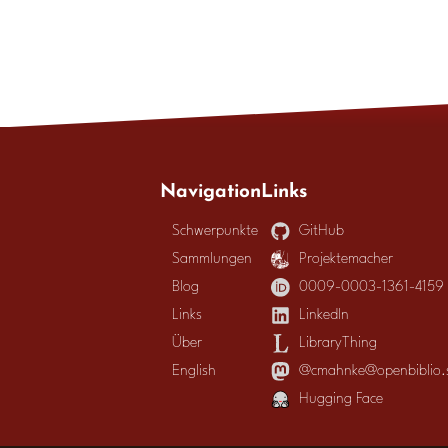
Navigation
Links
Schwerpunkte
GitHub
Sammlungen
Projektemacher
Blog
0009-0003-1361-4159
Links
LinkedIn
Über
LibraryThing
English
@cmahnke@openbiblio.s
Hugging Face