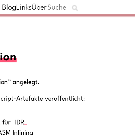
Blog
Links
Über
ion
ion” angelegt.
cript-Artefakte veröffentlicht:
k für HDR
ASM Inlining