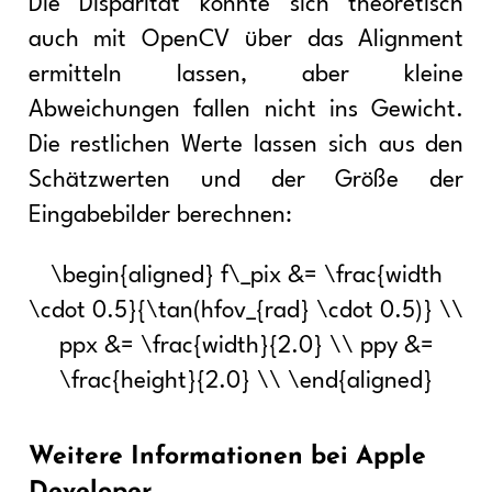
Die Disparität könnte sich theoretisch
auch mit OpenCV über das Alignment
ermitteln lassen, aber kleine
Abweichungen fallen nicht ins Gewicht.
Die restlichen Werte lassen sich aus den
Schätzwerten und der Größe der
Eingabebilder berechnen:
\begin{aligned} f\_pix &= \frac{width
\cdot 0.5}{\tan(hfov_{rad} \cdot 0.5)} \\
ppx &= \frac{width}{2.0} \\ ppy &=
\frac{height}{2.0} \\ \end{aligned}
Weitere Informationen bei Apple
Developer