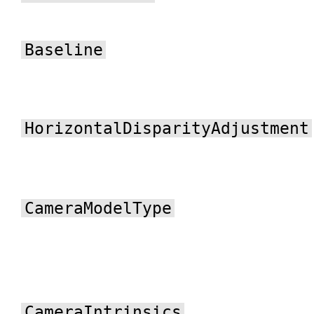
Baseline
HorizontalDisparityAdjustment
CameraModelType
CameraIntrinsics