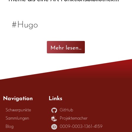
#Hugo
Mehr lesen...
Navigation
Links
Schwerpunkte
GitHub
Sammlungen
Projektemacher
Blog
0009-0003-1361-4159