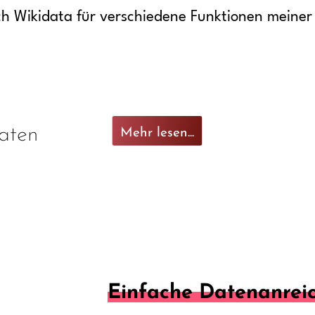
ch Wikidata für verschiedene Funktionen meine
aten
Mehr lesen...
Einfache Datenanrei