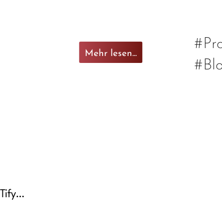
#Pro
Mehr lesen...
#Bl
 Tify…