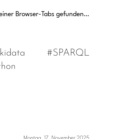
iner Browser-Tabs gefunden…
kidata
#SPARQL
thon
Montag, 17. November 2025