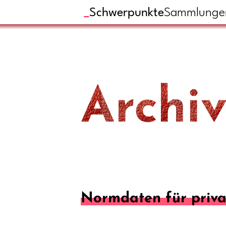
Schwerpunkte
Sammlunge
Archiv
Normdaten für priva