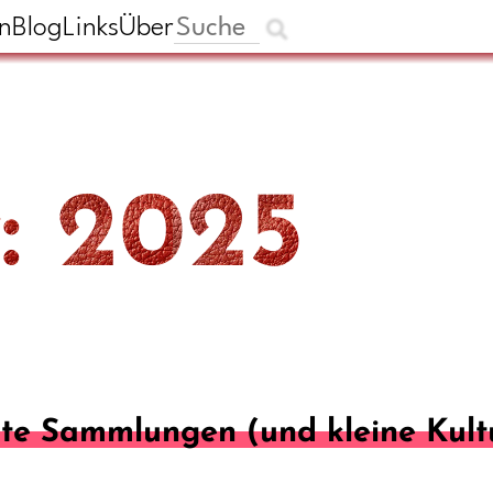
n
Blog
Links
Über
: 2025
te Sammlungen (und kleine Kult