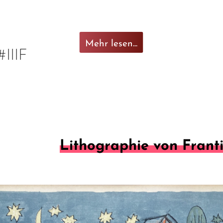
Mehr lesen...
#IIIF
Lithographie von Franti