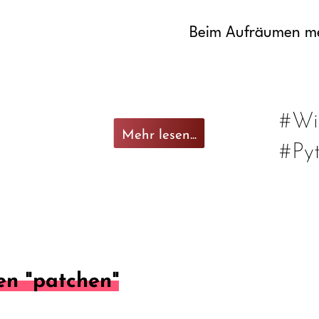
Beim Aufräumen me
#Wi
Mehr lesen...
#Py
n "patchen"