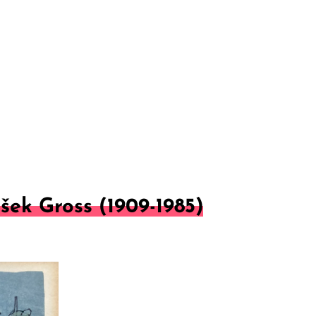
šek Gross (1909-1985)