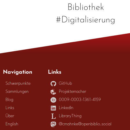
Bibliothek
#Digitalisierung
Navigation
Links
Schwerpunkte
GitHub
Sammlungen
Projektemacher
Blog
0009-0003-1361-4159
Links
LinkedIn
Über
LibraryThing
English
@cmahnke@openbiblio.social