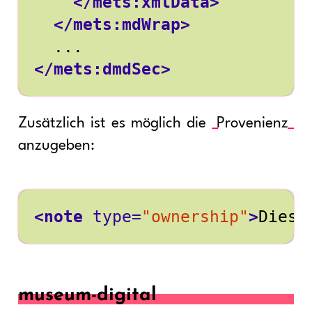
</mets:xmlData>
</mets:mdWrap>
</mets:dmdSec>
Zusätzlich ist es möglich die
Provenienz
anzugeben:
<note
type=
"ownership"
>
Diese
museum-digital