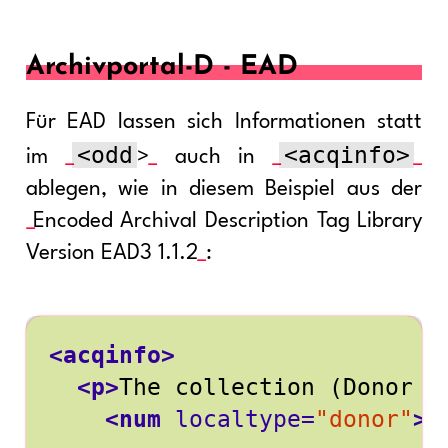
Archivportal-D - EAD
Für EAD lassen sich Informationen statt
<odd
<acqinfo>
im
>
auch in
ablegen, wie in diesem Beispiel aus der
Encoded Archival Description Tag Library
Version EAD3 1.1.2
:
<acqinfo>
<p>
<num
localtype=
"donor"
>
 