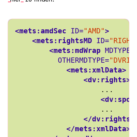
<mets:amdSec
ID=
"AMD"
>
<mets:rightsMD
ID=
"RIGHT
<mets:mdWrap
MDTYPE=
OTHERMDTYPE=
"DVRIG
<mets:xmlData>
<dv:rights>
<dv:spon
</dv:rights>
</mets:xmlData>