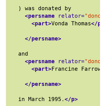
<persname
relator=
"donor
<part>
Vonda Thomas
</pa
</persname>
<persname
relator=
"donor
<part>
Francine Farrow
<
</persname>
  in March 1995.
</p>