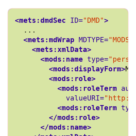
<mets:dmdSec
ID=
"DMD"
>
<mets:mdWrap
MDTYPE=
"MODS"
<mets:xmlData>
<mods:name
type=
"perso
<mods:displayForm>
Mu
<mods:role>
<mods:roleTerm
aut
valueURI=
"http:/
<mods:roleTerm
typ
</mods:role>
</mods:name>