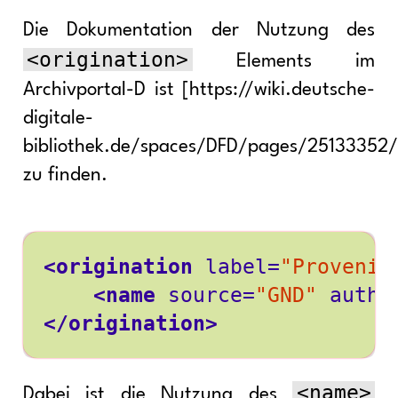
Die Dokumentation der Nutzung des
<origination>
Elements im
Archivportal-D ist [https://wiki.deutsche-
digitale-
bibliothek.de/spaces/DFD/pages/25133352/o
zu finden.
<origination
label=
"Provenie
<name
source=
"GND"
authf
</origination>
<name>
Dabei ist die Nutzung des